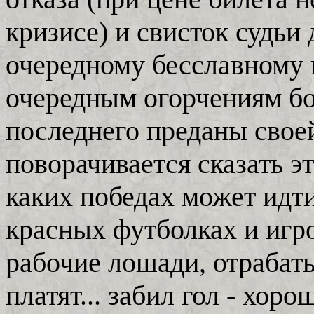
кризисе) и свисток судьи 
очередному бесславному
очередным огорчениям бо
последнего преданы своей
поворачивается сказать э
каких победах может идти
красных футболках и игро
рабочие лошади, отрабат
платят... забил гол - хоро