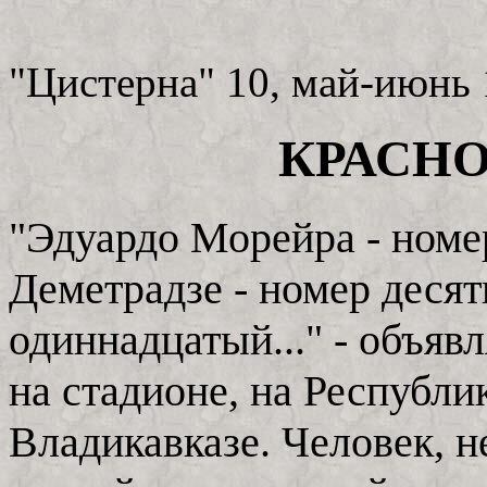
"Цистерна" 10, май-июнь
КРАСНО
"Эдуардо Морейра - номе
Деметрадзе - номер деся
одиннадцатый..." - объяв
на стадионе, на Республи
Владикавказе. Человек, 